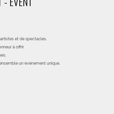
 - EVENT
rtistes et de spectacles.
neur à offrir
ues.
er ensemble un évènement unique.