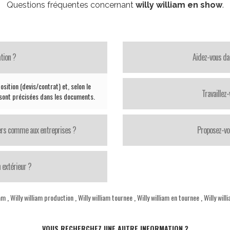
Questions fréquentes concernant
willy william en show
.
tion ?
Aidez-vous da
sition (devis/contrat) et, selon le
Travaillez
 sont précisées dans les documents.
iers comme aux entreprises ?
Proposez-vo
 extérieur ?
iam
,
Willy william production
,
Willy william tournee
,
Willy william en tournee
,
Willy will
VOUS RECHERCHEZ UNE AUTRE INFORMATION ?