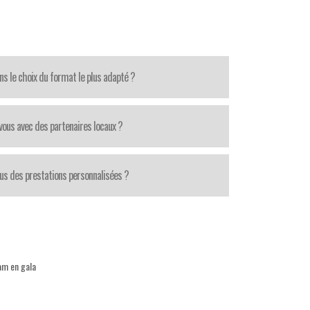
ns le choix du format le plus adapté ?
-vous avec des partenaires locaux ?
us des prestations personnalisées ?
iam en gala