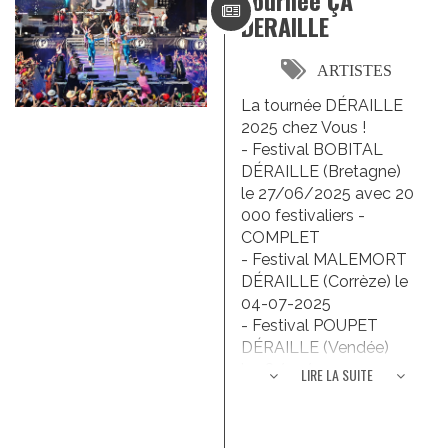
Tournée ÇA
DERAILLE
ARTISTES
La tournée DÉRAILLE
2025 chez Vous !
- Festival BOBITAL
DÉRAILLE (Bretagne)
le 27/06/2025 avec 20
000 festivaliers -
COMPLET
- Festival MALEMORT
DÉRAILLE (Corrèze) le
04-07-2025
- Festival POUPET
DÉRAILLE (Vendée)
le 18/07/2025 avec 30
LIRE LA SUITE
000 festivaliers -
COMPLET
- Festival AU FIL DU SON