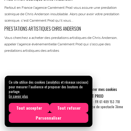
Partout en France l'agence Carrément Prod vous assure une prestation
scénique de Chris Anderson inoubliable. Alors pour avoir votre prestation
scénique, c'est Carrément Prod qu'il vous...
PRESTATIONS ARTISTIQUES CHRIS ANDERSON
Vous cherchez a acheter des prestations artistiques de Chris Anderson,
appeler l'agence événementielle Carrément Prod qui s'occupe des
prestations artistiques des artistes
Ce site utilise des cookies (analytics et réseaux sociaux)
pour mesurer l’audience et proposer des boutons de
Mentions légales
Confidentialité
Gérer mes cookies
partage.
Tous droits réservés © 2026 |
CARREMENT PROD
En savoir plus
N° SIRET : 489 153 718 00031 - APE : 9001 Z - N° TVA Int. : FR 61 489 153 718
Licence de spectacle 2ème catégorie N°2-1048153 - Licence de spectacle 3ème
Tout accepter
Tout refuser
catégorie N°3-1048152
Personnaliser