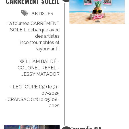
CARREMENT SOLEIL
ARTISTES
La tournée CARRÉMENT
SOLEIL débarque avec
des artistes
incontournables et
rayonnant !
WILLIAM BALDÉ -
COLONEL REYEL -
JESSY MATADOR
- LECTOURE (32) le 31-
07-2025
- CRANSAC (12) le 05-08-
2025
- VIC SUR CERE (15) le
20-08-2025