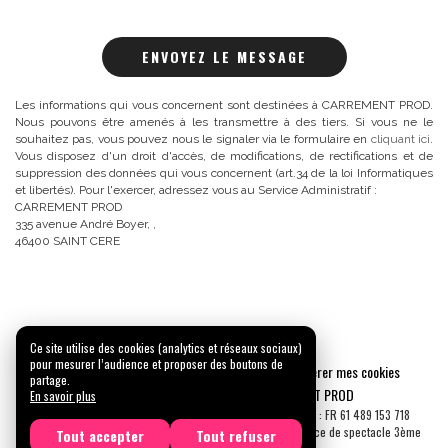
ENVOYEZ LE MESSAGE
Les informations qui vous concernent sont destinées à CARREMENT PROD.
Nous pouvons être amenés à les transmettre à des tiers. Si vous ne le
souhaitez pas, vous pouvez nous le signaler via le formulaire en
cliquant ici
.
Vous disposez d'un droit d'accès, de modifications, de rectifications et de
suppression des données qui vous concernent (art.34 de la loi Informatiques
et libertés). Pour l'exercer, adressez vous au Service Administratif :
CARREMENT PROD
335 avenue André Boyer, ,
46400 SAINT CERE
Ce site utilise des cookies (analytics et réseaux sociaux)
pour mesurer l’audience et proposer des boutons de
Mentions légales
Confidentialité
Gérer mes cookies
partage.
Tous droits réservés © 2026 |
CARREMENT PROD
En savoir plus
N° SIRET : 489 153 718 00031 - APE : 9001 Z - N° TVA Int. : FR 61 489 153 718
Licence de spectacle 2ème catégorie N°2-1048153 - Licence de spectacle 3ème
Tout accepter
Tout refuser