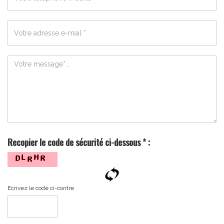
téléphone
mobile
*
Résultat
de
votre
recherche
Votre
*
message
*
Recopier le code de sécurité ci-dessous * :
Ecrivez le code ci-contre