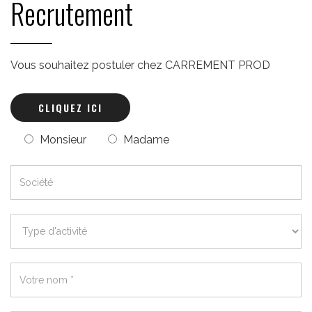
Recrutement
Vous souhaitez postuler chez CARREMENT PROD
CLIQUEZ ICI
Monsieur
Madame
Société
*
Type
d'activité
*
Votre
nom
*