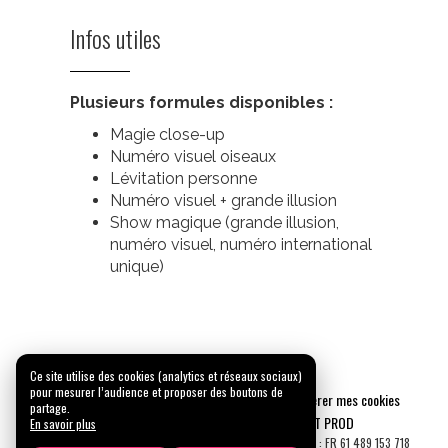
Infos utiles
Plusieurs formules disponibles :
Magie close-up
Numéro visuel oiseaux
Lévitation personne
Numéro visuel + grande illusion
Show magique (grande illusion,
numéro visuel, numéro international
unique)
Ce site utilise des cookies (analytics et réseaux sociaux)
pour mesurer l’audience et proposer des boutons de
Mentions légales
Confidentialité
Gérer mes cookies
partage.
Tous droits réservés © 2026 |
CARREMENT PROD
En savoir plus
N° SIRET : 489 153 718 00031 - APE : 9001 Z - N° TVA Int. : FR 61 489 153 718