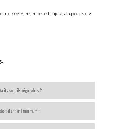
 agence événementielle toujours là pour vous
5
.
tarifs sont-ils négociables ?
ste-t-il un tarif minimum ?