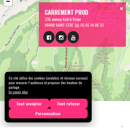
−
CARREMENT PROD
335 avenue André Boyer
46400 SAINT CERE
Tél:
05 65 14 06 33
Ce site utilise des cookies (analytics et réseaux sociaux)
pour mesurer l’audience et proposer des boutons de
partage.
En savoir plus
Tout accepter
Tout refuser
Personnaliser
Licen