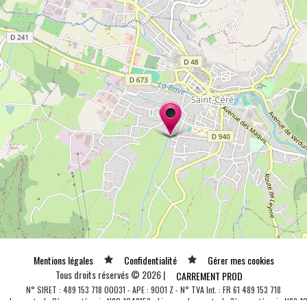
Mentions légales
Confidentialité
Gérer mes cookies
Tous droits réservés © 2026 |
CARREMENT PROD
N° SIRET : 489 153 718 00031 - APE : 9001 Z - N° TVA Int. : FR 61 489 153 718
ce de spectacle 2ème catégorie N°2-1048153 - Licence de spectacle 3ème catégorie N°3-1