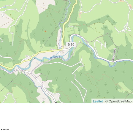
Leaflet
| © OpenStreetMap
048152