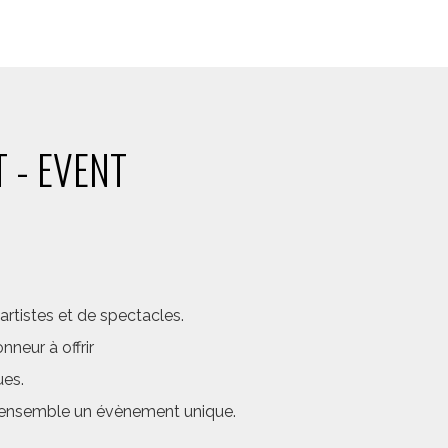
 - EVENT
rtistes et de spectacles.
neur à offrir
ues.
er ensemble un évènement unique.