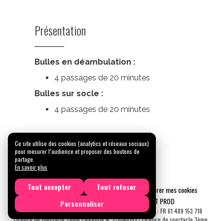
Présentation
Bulles en déambulation :
4 passages de 20 minutes
Bulles sur socle :
4 passages de 20 minutes
Ce site utilise des cookies (analytics et réseaux sociaux)
pour mesurer l’audience et proposer des boutons de
partage.
En savoir plus
Tout accepter
Tout refuser
Mentions légales
Confidentialité
Gérer mes cookies
Tous droits réservés © 2026 |
CARREMENT PROD
Personnaliser
N° SIRET : 489 153 718 00031 - APE : 9001 Z - N° TVA Int. : FR 61 489 153 718
Licence de spectacle 2ème catégorie N°2-1048153 - Licence de spectacle 3ème