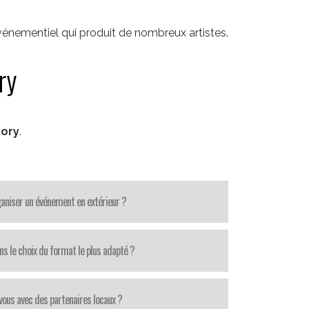
vénementiel qui produit de nombreux artistes.
ry
tory
.
aniser un événement en extérieur ?
ns le choix du format le plus adapté ?
-vous avec des partenaires locaux ?