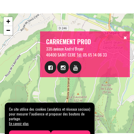
+
−
CARREMENT PROD
335 avenue André Boyer
46400 SAINT CERE
Tél:
05 65 14 06 33
Ce site utilise des cookies (analytics et réseaux sociaux)
pour mesurer l’audience et proposer des boutons de
partage.
En savoir plus